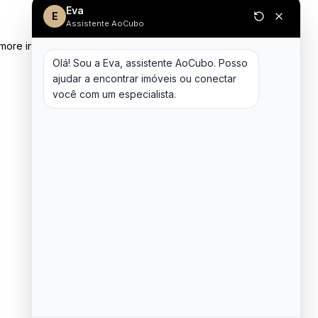
Eva
E
Assistente AoCubo
 more information)
.
Olá! Sou a Eva, assistente AoCubo. Posso 
ajudar a encontrar imóveis ou conectar 
você com um especialista.