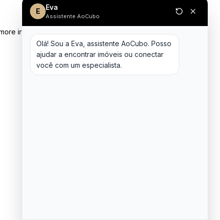
Eva
E
Assistente AoCubo
 more information)
.
Olá! Sou a Eva, assistente AoCubo. Posso 
ajudar a encontrar imóveis ou conectar 
você com um especialista.