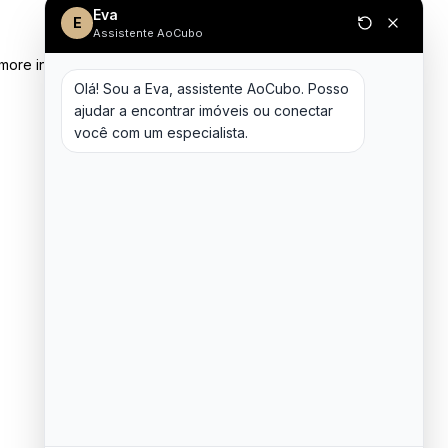
Eva
E
Assistente AoCubo
 more information)
.
Olá! Sou a Eva, assistente AoCubo. Posso 
ajudar a encontrar imóveis ou conectar 
você com um especialista.