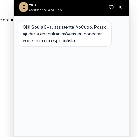
Eva
E
Assistente AoCubo
 more information)
.
Olá! Sou a Eva, assistente AoCubo. Posso 
ajudar a encontrar imóveis ou conectar 
você com um especialista.