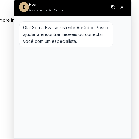
Eva
E
Assistente AoCubo
 more information)
.
Olá! Sou a Eva, assistente AoCubo. Posso 
ajudar a encontrar imóveis ou conectar 
você com um especialista.