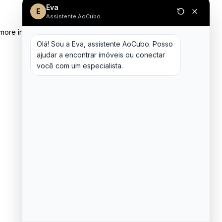
Eva
E
Assistente AoCubo
 more information)
.
Olá! Sou a Eva, assistente AoCubo. Posso 
ajudar a encontrar imóveis ou conectar 
você com um especialista.