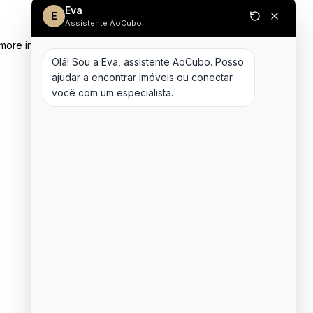
Eva
E
Assistente AoCubo
 more information)
.
Olá! Sou a Eva, assistente AoCubo. Posso 
ajudar a encontrar imóveis ou conectar 
você com um especialista.