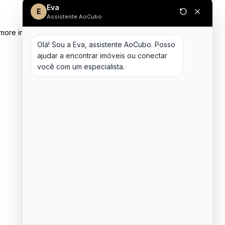
Eva
E
Assistente AoCubo
 more information)
.
Olá! Sou a Eva, assistente AoCubo. Posso 
ajudar a encontrar imóveis ou conectar 
você com um especialista.