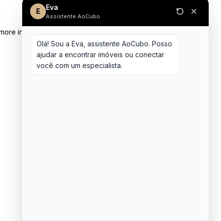
Eva
E
Assistente AoCubo
 more information)
.
Olá! Sou a Eva, assistente AoCubo. Posso 
ajudar a encontrar imóveis ou conectar 
você com um especialista.