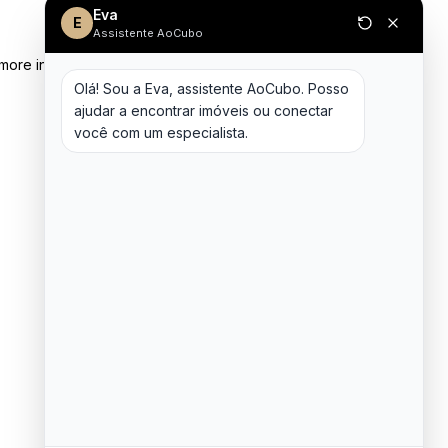
Eva
E
Assistente AoCubo
 more information)
.
Olá! Sou a Eva, assistente AoCubo. Posso 
ajudar a encontrar imóveis ou conectar 
você com um especialista.