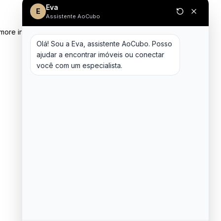
Eva
E
Assistente AoCubo
 more information)
.
Olá! Sou a Eva, assistente AoCubo. Posso 
ajudar a encontrar imóveis ou conectar 
você com um especialista.