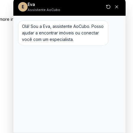
Eva
E
Assistente AoCubo
 more information)
.
Olá! Sou a Eva, assistente AoCubo. Posso 
ajudar a encontrar imóveis ou conectar 
você com um especialista.