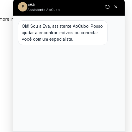
Eva
E
Assistente AoCubo
 more information)
.
Olá! Sou a Eva, assistente AoCubo. Posso 
ajudar a encontrar imóveis ou conectar 
você com um especialista.