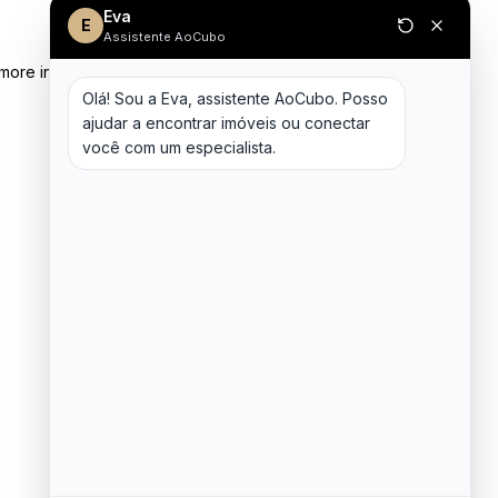
Eva
E
Assistente AoCubo
 more information)
.
Olá! Sou a Eva, assistente AoCubo. Posso 
ajudar a encontrar imóveis ou conectar 
você com um especialista.