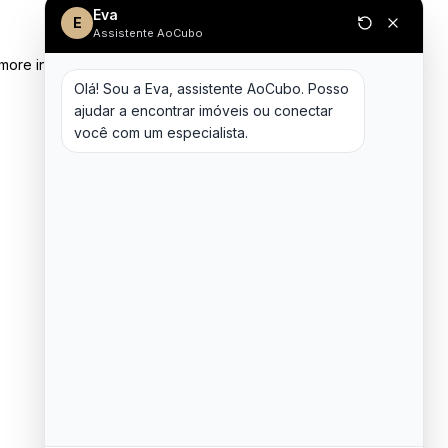
Eva
E
Assistente AoCubo
 more information)
.
Olá! Sou a Eva, assistente AoCubo. Posso 
ajudar a encontrar imóveis ou conectar 
você com um especialista.