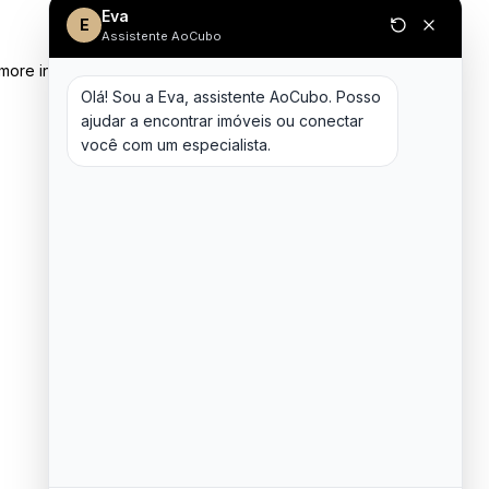
Eva
E
Assistente AoCubo
 more information)
.
Olá! Sou a Eva, assistente AoCubo. Posso 
ajudar a encontrar imóveis ou conectar 
você com um especialista.