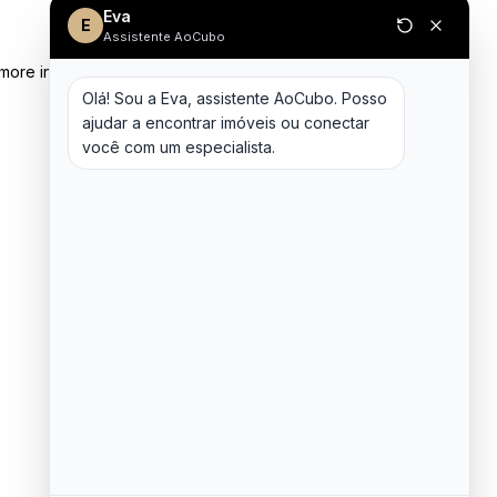
Eva
E
Assistente AoCubo
 more information)
.
Olá! Sou a Eva, assistente AoCubo. Posso 
ajudar a encontrar imóveis ou conectar 
você com um especialista.