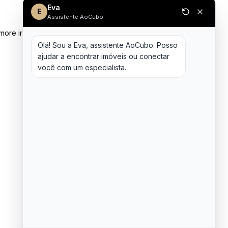
Eva
E
Assistente AoCubo
 more information)
.
Olá! Sou a Eva, assistente AoCubo. Posso 
ajudar a encontrar imóveis ou conectar 
você com um especialista.