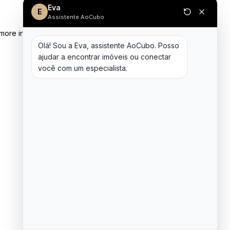
Eva
E
Assistente AoCubo
 more information)
.
Olá! Sou a Eva, assistente AoCubo. Posso 
ajudar a encontrar imóveis ou conectar 
você com um especialista.