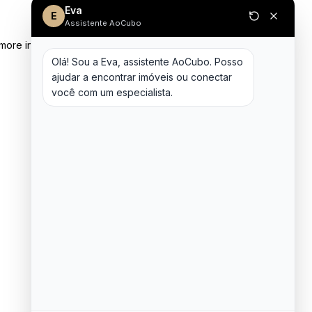
Eva
E
Assistente AoCubo
 more information)
.
Olá! Sou a Eva, assistente AoCubo. Posso 
ajudar a encontrar imóveis ou conectar 
você com um especialista.