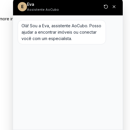
Eva
E
Assistente AoCubo
 more information)
.
Olá! Sou a Eva, assistente AoCubo. Posso 
ajudar a encontrar imóveis ou conectar 
você com um especialista.