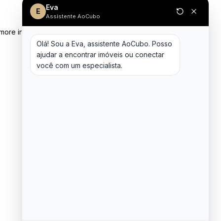
Eva
E
Assistente AoCubo
 more information)
.
Olá! Sou a Eva, assistente AoCubo. Posso 
ajudar a encontrar imóveis ou conectar 
você com um especialista.