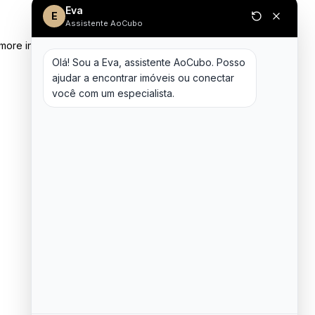
Eva
E
Assistente AoCubo
 more information)
.
Olá! Sou a Eva, assistente AoCubo. Posso 
ajudar a encontrar imóveis ou conectar 
você com um especialista.