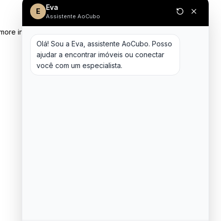
Eva
E
Assistente AoCubo
 more information)
.
Olá! Sou a Eva, assistente AoCubo. Posso 
ajudar a encontrar imóveis ou conectar 
você com um especialista.