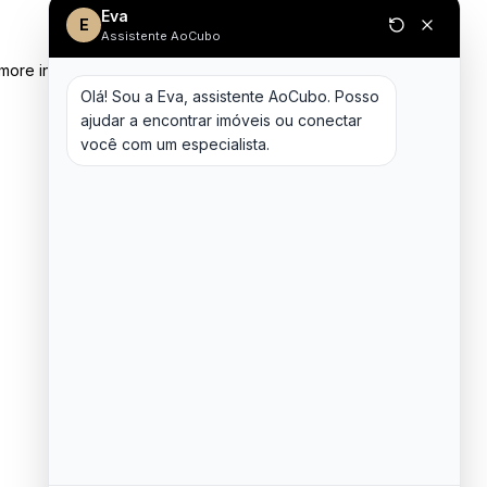
Eva
E
Assistente AoCubo
 more information)
.
Olá! Sou a Eva, assistente AoCubo. Posso 
ajudar a encontrar imóveis ou conectar 
você com um especialista.