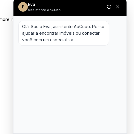
Eva
E
Assistente AoCubo
 more information)
.
Olá! Sou a Eva, assistente AoCubo. Posso 
ajudar a encontrar imóveis ou conectar 
você com um especialista.