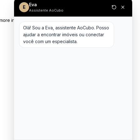
Eva
E
Assistente AoCubo
 more information)
.
Olá! Sou a Eva, assistente AoCubo. Posso 
ajudar a encontrar imóveis ou conectar 
você com um especialista.