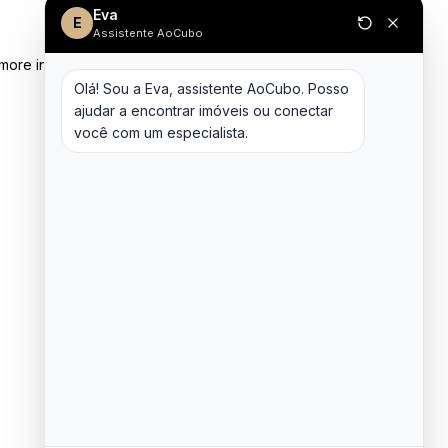
Eva
E
Assistente AoCubo
 more information)
.
Olá! Sou a Eva, assistente AoCubo. Posso 
ajudar a encontrar imóveis ou conectar 
você com um especialista.