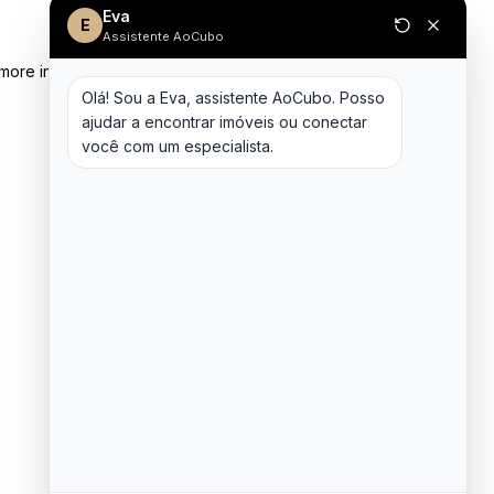
Eva
E
Assistente AoCubo
 more information)
.
Olá! Sou a Eva, assistente AoCubo. Posso 
ajudar a encontrar imóveis ou conectar 
você com um especialista.