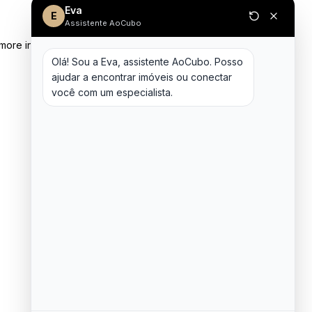
Eva
E
Assistente AoCubo
 more information)
.
Olá! Sou a Eva, assistente AoCubo. Posso 
ajudar a encontrar imóveis ou conectar 
você com um especialista.