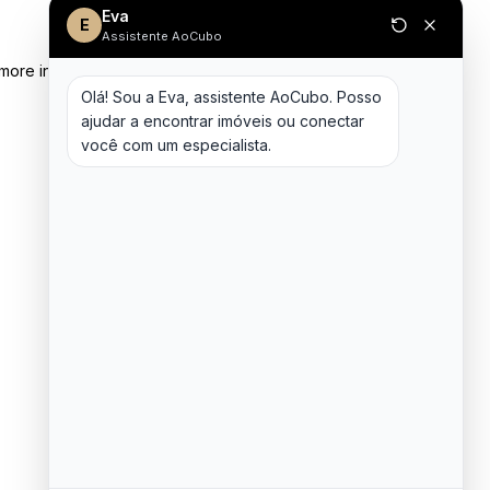
Eva
E
Assistente AoCubo
 more information)
.
Olá! Sou a Eva, assistente AoCubo. Posso 
ajudar a encontrar imóveis ou conectar 
você com um especialista.