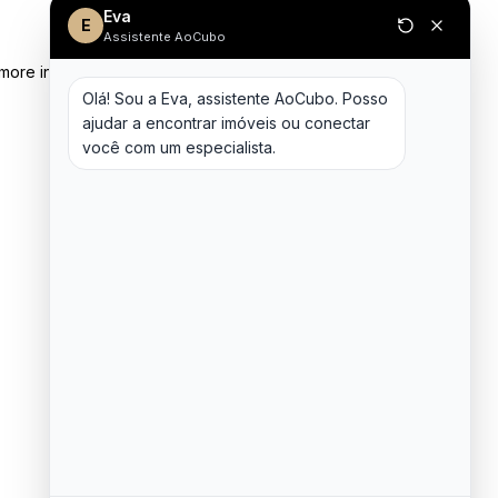
Eva
E
Assistente AoCubo
 more information)
.
Olá! Sou a Eva, assistente AoCubo. Posso 
ajudar a encontrar imóveis ou conectar 
você com um especialista.