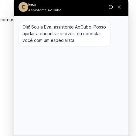
Eva
E
Assistente AoCubo
 more information)
.
Olá! Sou a Eva, assistente AoCubo. Posso 
ajudar a encontrar imóveis ou conectar 
você com um especialista.