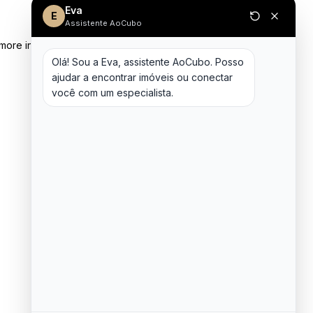
Eva
E
Assistente AoCubo
 more information)
.
Olá! Sou a Eva, assistente AoCubo. Posso 
ajudar a encontrar imóveis ou conectar 
você com um especialista.