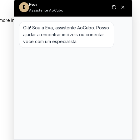
Eva
E
Assistente AoCubo
 more information)
.
Olá! Sou a Eva, assistente AoCubo. Posso 
ajudar a encontrar imóveis ou conectar 
você com um especialista.