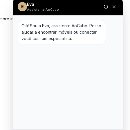
Eva
E
Assistente AoCubo
 more information)
.
Olá! Sou a Eva, assistente AoCubo. Posso 
ajudar a encontrar imóveis ou conectar 
você com um especialista.