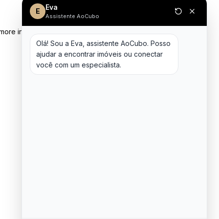
Eva
E
Assistente AoCubo
 more information)
.
Olá! Sou a Eva, assistente AoCubo. Posso 
ajudar a encontrar imóveis ou conectar 
você com um especialista.