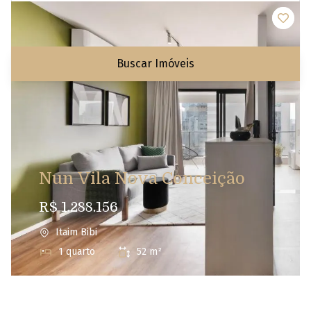
Quartos
Valor até
Buscar Imóveis
Nun Vila Nova Conceição
R$ 1.288.156
Itaim Bibi
1 quarto
52 m²