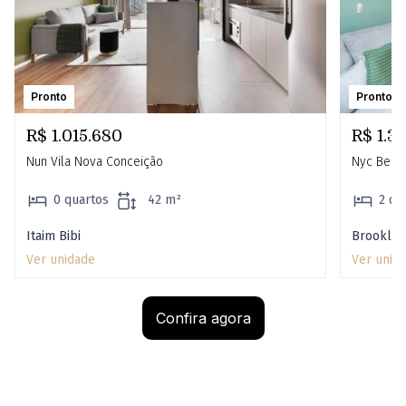
Pronto
Pronto
R$ 1.015.680
R$ 1.30
Nun Vila Nova Conceição
Nyc Berri
0 quartos
42 m²
2 qu
Itaim Bibi
Brooklin
Ver unidade
Ver unid
Confira agora