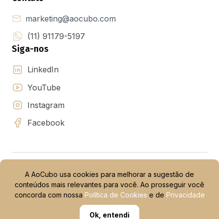
marketing@aocubo.com
(11) 91179-5197
Siga-nos
LinkedIn
YouTube
Instagram
Facebook
Política de privacidade
Política de privacidade IBroker
A AoCubo usa cookies para melhorar a sugestão de
Termos e condições de uso
Termos e Condições de Promoções
conteúdos mais relevantes para você. Ao prosseguir você
Termos e Condições da Campanha de Indicação
concorda com nossa
Política de Cookies
e de
Privacidade
Ok, entendi
© 2015 -
2026
AoCubo. Todos os direitos reservados.