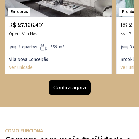
Em obras
Pronto
R$ 27.166.491
R$ 2.7
Ópera Vila Nova
Nyc Berri
4 quartos
559 m²
3 qu
Vila Nova Conceição
Brooklin
Ver unidade
Ver unid
Confira agora
COMO FUNCIONA