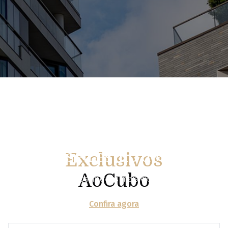
Descubra
empreendimentos que
elevam seu estilo de vida
Exclusivos
AoCubo
Conectamos você aos imóveis mais exclusivos do
mercado, com sofisticação, segurança e atendimento
Confira agora
personalizado.