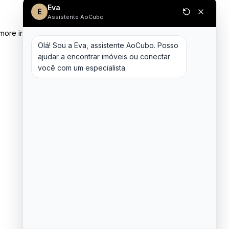
Eva
E
Assistente AoCubo
 more information)
.
Olá! Sou a Eva, assistente AoCubo. Posso 
ajudar a encontrar imóveis ou conectar 
você com um especialista.