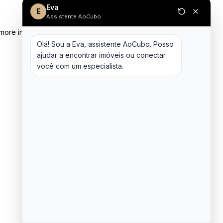
Eva
E
Assistente AoCubo
 more information)
.
Olá! Sou a Eva, assistente AoCubo. Posso 
ajudar a encontrar imóveis ou conectar 
você com um especialista.