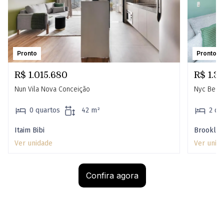
Pronto
Pronto
R$ 1.015.680
R$ 1.30
Nun Vila Nova Conceição
Nyc Berri
0 quartos
42 m²
2 qu
Itaim Bibi
Brooklin
Ver unidade
Ver unid
Confira agora