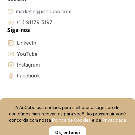
marketing@aocubo.com
(11) 91179-5197
Siga-nos
LinkedIn
YouTube
Instagram
Facebook
Política de privacidade
Política de privacidade IBroker
A AoCubo usa cookies para melhorar a sugestão de
Termos e condições de uso
Termos e Condições de Promoções
conteúdos mais relevantes para você. Ao prosseguir você
Termos e Condições da Campanha de Indicação
concorda com nossa
Política de Cookies
e de
Privacidade
Ok, entendi
© 2015 -
2026
AoCubo. Todos os direitos reservados.