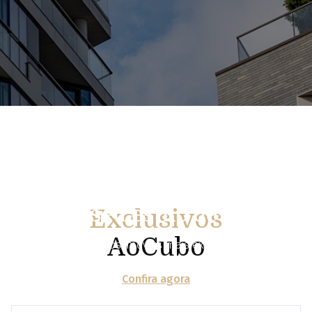
Descubra
empreendimentos que
elevam seu estilo de vida
Exclusivos
AoCubo
Conectamos você aos imóveis mais exclusivos do
mercado, com sofisticação, segurança e atendimento
Confira agora
personalizado.