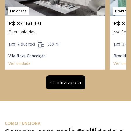
Em obras
Pronto
R$ 27.166.491
R$ 2.7
Ópera Vila Nova
Nyc Berri
4 quartos
559 m²
3 qu
Vila Nova Conceição
Brooklin
Ver unidade
Ver unid
Confira agora
COMO FUNCIONA