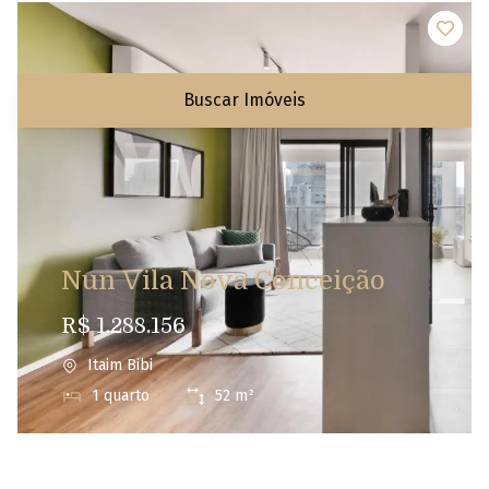
Quartos
Valor até
Buscar Imóveis
Nun Vila Nova Conceição
R$ 1.288.156
Itaim Bibi
1 quarto
52 m²